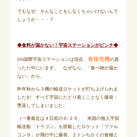
でもなぜ、そんなことをしなくちゃいけないんで
しょうか・・・？
◆食料が届かない！宇宙ステーションがピンチ◆
食糧危機
ISS国際宇宙ステーションは現在、
の真
っただ中にいます。 なぜなら、「食べ物が届か
ない」から。
昨年秋から３機の輸送ロケットが打ち上げられま
したが、すべて宇宙にたどり着くことなく爆発・
墜落してしまいました。
（一番最近は４日前の６/２９。
米国の無人宇宙
輸送船「ドラゴン」を搭載したロケット「ファル
コン９」が飛行中に爆発、２トンちかくの食糧と