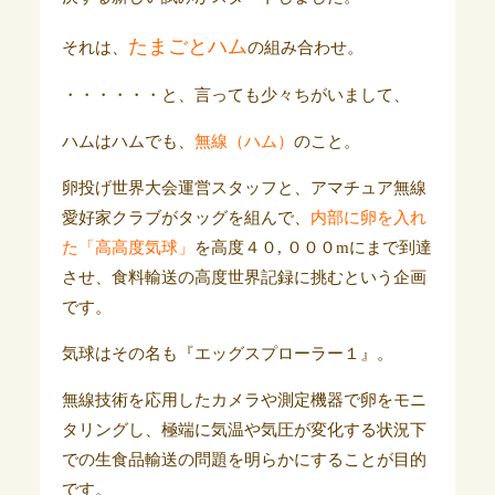
たまごとハム
それは、
の組み合わせ。
・・・・・・と、言っても少々ちがいまして、
ハムはハムでも、
無線（ハム）
のこと。
卵投げ世界大会運営スタッフと、アマチュア無線
愛好家クラブがタッグを組んで、
内部に卵を入れ
た「高高度気球」
を高度４０, ０００mにまで到達
させ、食料輸送の高度世界記録に挑むという企画
です。
気球はその名も『エッグスプローラー１』。
無線技術を応用したカメラや測定機器で卵をモニ
タリングし、極端に気温や気圧が変化する状況下
での生食品輸送の問題を明らかにすることが目的
です。