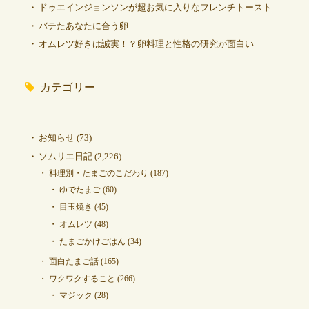
ドゥエインジョンソンが超お気に入りなフレンチトースト
バテたあなたに合う卵
オムレツ好きは誠実！？卵料理と性格の研究が面白い
カテゴリー
お知らせ
(73)
ソムリエ日記
(2,226)
料理別・たまごのこだわり
(187)
ゆでたまご
(60)
目玉焼き
(45)
オムレツ
(48)
たまごかけごはん
(34)
面白たまご話
(165)
ワクワクすること
(266)
マジック
(28)