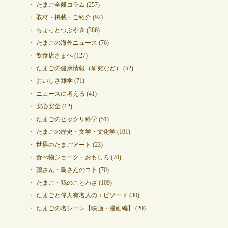
たまご全般コラム
(257)
取材・掲載・ご紹介
(92)
ちょっとつぶやき
(386)
たまごの海外ニュース
(76)
飲食店さまへ
(127)
たまごの健康情報（研究など）
(52)
おいしさ雑学
(71)
ニュースに考える
(41)
安心安全
(12)
たまごのビックリ科学
(51)
たまごの歴史・文学・文化学
(101)
世界のたまごアート
(23)
食べ物ジョーク・おもしろ
(70)
鶏さん・鳥さんのコト
(70)
たまご・鶏のことわざ
(109)
たまごと偉人有名人のエピソード
(30)
たまごの名シーン【映画・漫画編】
(20)