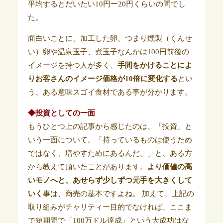
平均するとだいたい10円ー20円くらいの間でし
た。
面白いことに、加工した卵、つまり燻製（くんせ
い）卵や温泉玉子、煮玉子なんかは100円前後の
イメージを持つ人が多く、
手間をかけることによ
りお客さんのイメージ価格が10倍に変化する
とい
う、ある意味スゴイ食材である事が分かります。
◆投資としての一面
もうひとつ上の記事から感じたのは、「投資」と
いう一面について。「持っているものは使うため
ではなく、増やすためにあるんだ。」と、ある方
から教えて頂いたことがあります。
より価値の高
いモノへと、あせらず少しずつ元手を大きくして
いく
事は、商売の基本ですよね。 加えて、上記の
取り組みがチャリティー目的でなければ、ここま
で短期間で「100万ドル達成」という大成功はな