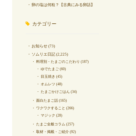
卵の塩は何粒？【古典にみる卵話】
カテゴリー
お知らせ
(73)
ソムリエ日記
(2,225)
料理別・たまごのこだわり
(187)
ゆでたまご
(60)
目玉焼き
(45)
オムレツ
(48)
たまごかけごはん
(34)
面白たまご話
(165)
ワクワクすること
(266)
マジック
(28)
たまご全般コラム
(257)
取材・掲載・ご紹介
(92)