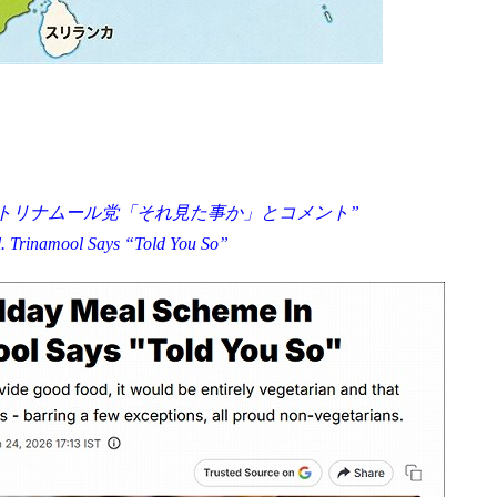
トリナムール党「それ見た事か」とコメント”
. Trinamool Says “Told You So”