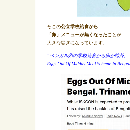
そこの
公立学校給食から
「卵」メニューが無くなった
ことが
大きな騒ぎになっています。
“ベンガル州の学校給食から卵が除外。
Eggs Out Of Midday Meal Scheme In Bengal