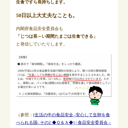
生食ですら長持ちします。
50日以上大丈夫なことも。
内閣府食品安全委員会も
「じつは長～い期間たまごは生食できる」
と発信していたりします。
（参照：
[生活の中の食品安全 -安心して生卵を食
べられる国- その2 ◆Ｑ＆Ａ◆] | 食品安全委員会 –