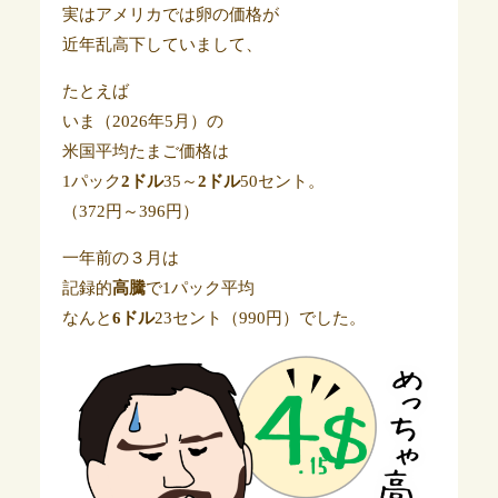
実はアメリカでは卵の価格が
近年乱高下していまして、
たとえば
いま（2026年5月）の
米国平均たまご価格は
1パック
2ドル
35～
2ドル
50セント。
（372円～396円）
一年前の３月は
記録的
高騰
で1パック平均
なんと
6ドル
23セント（990円）でした。