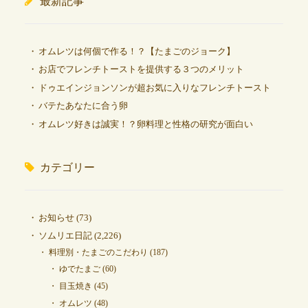
最新記事
オムレツは何個で作る！？【たまごのジョーク】
お店でフレンチトーストを提供する３つのメリット
ドゥエインジョンソンが超お気に入りなフレンチトースト
バテたあなたに合う卵
オムレツ好きは誠実！？卵料理と性格の研究が面白い
カテゴリー
お知らせ
(73)
ソムリエ日記
(2,226)
料理別・たまごのこだわり
(187)
ゆでたまご
(60)
目玉焼き
(45)
オムレツ
(48)