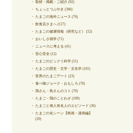
取材・掲載・ご紹介
(92)
ちょっとつぶやき
(386)
たまごの海外ニュース
(76)
飲食店さまへ
(127)
たまごの健康情報（研究など）
(52)
おいしさ雑学
(71)
ニュースに考える
(41)
安心安全
(12)
たまごのビックリ科学
(51)
たまごの歴史・文学・文化学
(101)
世界のたまごアート
(23)
食べ物ジョーク・おもしろ
(70)
鶏さん・鳥さんのコト
(70)
たまご・鶏のことわざ
(109)
たまごと偉人有名人のエピソード
(30)
たまごの名シーン【映画・漫画編】
(20)