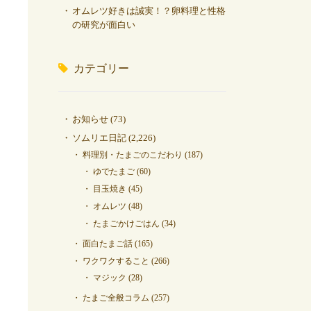
オムレツ好きは誠実！？卵料理と性格
の研究が面白い
カテゴリー
お知らせ
(73)
ソムリエ日記
(2,226)
料理別・たまごのこだわり
(187)
ゆでたまご
(60)
目玉焼き
(45)
オムレツ
(48)
たまごかけごはん
(34)
面白たまご話
(165)
ワクワクすること
(266)
マジック
(28)
たまご全般コラム
(257)