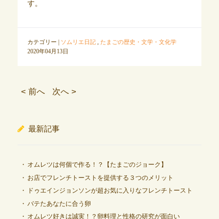
す。
カテゴリー |
ソムリエ日記
,
たまごの歴史・文学・文化学
2020年04月13日
< 前へ
次へ >
最新記事
オムレツは何個で作る！？【たまごのジョーク】
お店でフレンチトーストを提供する３つのメリット
ドゥエインジョンソンが超お気に入りなフレンチトースト
バテたあなたに合う卵
オムレツ好きは誠実！？卵料理と性格の研究が面白い