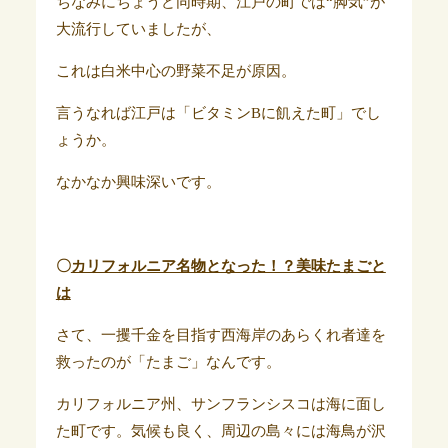
ちなみにちょうど同時期、江戸の町では“脚気”が
大流行していましたが、
これは白米中心の野菜不足が原因。
言うなれば江戸は「ビタミンBに飢えた町」でし
ょうか。
なかなか興味深いです。
〇
カリフォルニア名物となった！？美味たまごと
は
さて、一攫千金を目指す西海岸のあらくれ者達を
救ったのが「たまご」なんです。
カリフォルニア州、サンフランシスコは海に面し
た町です。気候も良く、周辺の島々には海鳥が沢