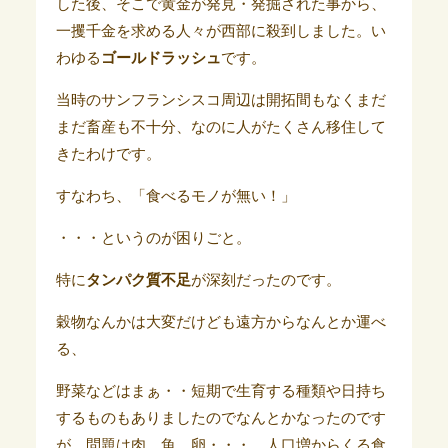
した後、そこで黄金が発見・発掘された事から、
一攫千金を求める人々が西部に殺到しました。い
わゆる
ゴールドラッシュ
です。
当時のサンフランシスコ周辺は開拓間もなくまだ
まだ畜産も不十分、なのに人がたくさん移住して
きたわけです。
すなわち、「食べるモノが無い！」
・・・というのが困りごと。
特に
タンパク質不足
が深刻だったのです。
穀物なんかは大変だけども遠方からなんとか運べ
る、
野菜などはまぁ・・短期で生育する種類や日持ち
するものもありましたのでなんとかなったのです
が、問題は肉、魚、卵・・・。人口増からくる食