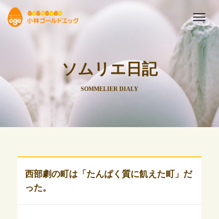
ソムリエ日記
SOMMELIER DIALY
西部劇の町は「たんぱく質に飢えた町」だ
った。