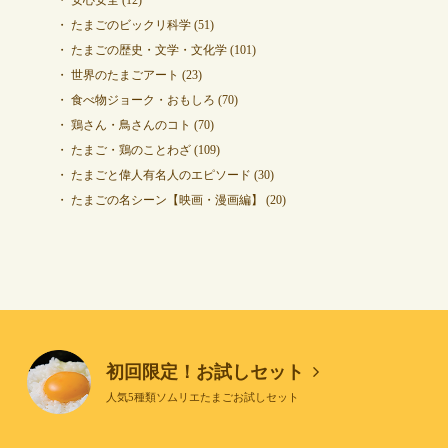
安心安全
(12)
たまごのビックリ科学
(51)
たまごの歴史・文学・文化学
(101)
世界のたまごアート
(23)
食べ物ジョーク・おもしろ
(70)
鶏さん・鳥さんのコト
(70)
たまご・鶏のことわざ
(109)
たまごと偉人有名人のエピソード
(30)
たまごの名シーン【映画・漫画編】
(20)
初回限定！お試しセット
人気5種類ソムリエたまごお試しセット