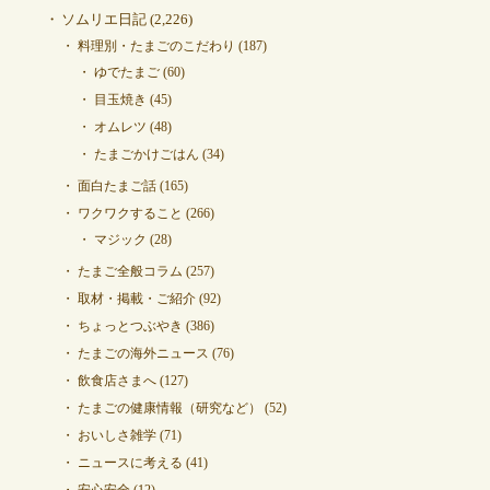
ソムリエ日記
(2,226)
料理別・たまごのこだわり
(187)
ゆでたまご
(60)
目玉焼き
(45)
オムレツ
(48)
たまごかけごはん
(34)
面白たまご話
(165)
ワクワクすること
(266)
マジック
(28)
たまご全般コラム
(257)
取材・掲載・ご紹介
(92)
ちょっとつぶやき
(386)
たまごの海外ニュース
(76)
飲食店さまへ
(127)
たまごの健康情報（研究など）
(52)
おいしさ雑学
(71)
ニュースに考える
(41)