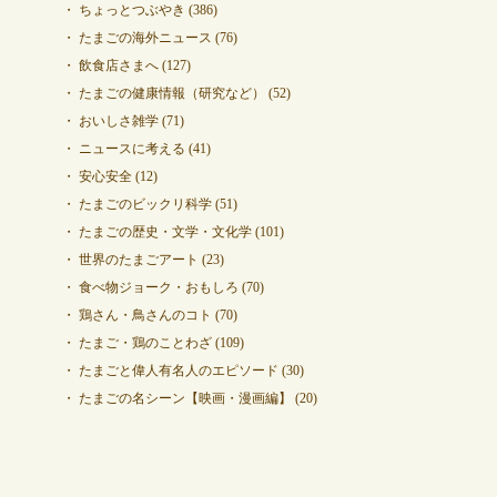
ちょっとつぶやき
(386)
たまごの海外ニュース
(76)
飲食店さまへ
(127)
たまごの健康情報（研究など）
(52)
おいしさ雑学
(71)
ニュースに考える
(41)
安心安全
(12)
たまごのビックリ科学
(51)
たまごの歴史・文学・文化学
(101)
世界のたまごアート
(23)
食べ物ジョーク・おもしろ
(70)
鶏さん・鳥さんのコト
(70)
たまご・鶏のことわざ
(109)
たまごと偉人有名人のエピソード
(30)
たまごの名シーン【映画・漫画編】
(20)