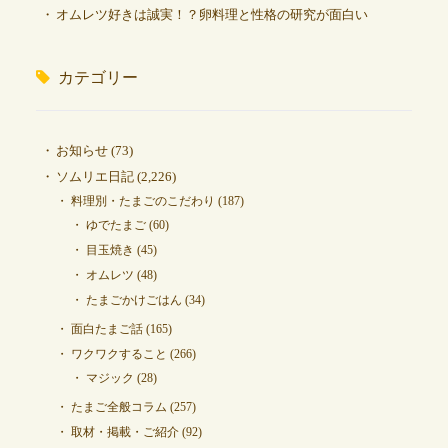
オムレツ好きは誠実！？卵料理と性格の研究が面白い
カテゴリー
お知らせ
(73)
ソムリエ日記
(2,226)
料理別・たまごのこだわり
(187)
ゆでたまご
(60)
目玉焼き
(45)
オムレツ
(48)
たまごかけごはん
(34)
面白たまご話
(165)
ワクワクすること
(266)
マジック
(28)
たまご全般コラム
(257)
取材・掲載・ご紹介
(92)