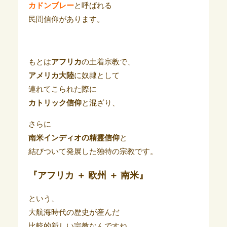
カドンブレー
と呼ばれる
民間信仰があります。
もとは
アフリカ
の土着宗教で、
アメリカ大陸
に奴隷として
連れてこられた際に
カトリック信仰
と混ざり、
さらに
南米インディオの精霊信仰
と
結びついて発展した独特の宗教です。
『アフリカ ＋ 欧州 ＋ 南米』
という、
大航海時代の歴史が産んだ
比較的新しい宗教なんですね。