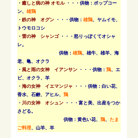
・
癒しと病の神
オモル
・・・供物：ポップコー
ン、
雄鶏
・
鉄の神 オグン
・・・供物：
雄鶏
、ヤムイモ、
トウモロコシ
・
雷の神 シャンゴ
・・・怒りっぽくてオシャ
レ。
＿＿＿＿＿＿＿＿＿
供物：
雄鶏
、雄牛、雄羊、海
老、亀、オクラ
・
風と雨の女神 イアンサン
・・・供物：
鶏
、エ
ビ、オクラ、羊
・
海の女神 イエマンジャ
・・・供物：白い花、
香水、石鹸、アヒル、
鶏
・
川の女神 オシュン
・・・富と美、出産をつか
さどる。
＿＿＿＿＿＿＿＿＿＿
供物：黄色い花、
鶏
、
たま
ご料理
、山羊、羊