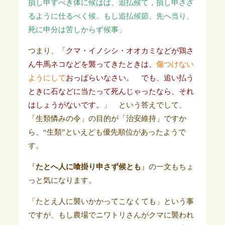
損し申すべき体に候はば、追払候て，損し申さざ
るように仕るべく
候。もし追払候節、先へ当り、
死に申分は苦しからず候事」
つまり、「
クマ・イノシシ・オオカミなどが鶏さ
ん牛馬ネコなどを襲ってきたときは、
傷つけない
ようにして
おっぱらいなさい。 でも、追い払う
ときに石などに当たって死んじゃったなら、それ
はしょうがないです。
」 という答えでして、
「生類憐みの令」の目的が「治安維持」ですか
ら、“生類”といえども優先順位があったようで
す。
『
たとへ人に喰掛り申さず候とも
』の一文もちょ
っと気になります。
「たとえ人に襲いかかって
こなくても」という事
ですが、もし農場でニワトリさんがクマに襲われ