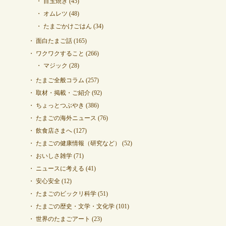
目玉焼き
(45)
オムレツ
(48)
たまごかけごはん
(34)
面白たまご話
(165)
ワクワクすること
(266)
マジック
(28)
たまご全般コラム
(257)
取材・掲載・ご紹介
(92)
ちょっとつぶやき
(386)
たまごの海外ニュース
(76)
飲食店さまへ
(127)
たまごの健康情報（研究など）
(52)
おいしさ雑学
(71)
ニュースに考える
(41)
安心安全
(12)
たまごのビックリ科学
(51)
たまごの歴史・文学・文化学
(101)
世界のたまごアート
(23)