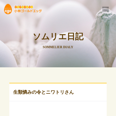
ソムリエ日記
SOMMELIER DIALY
生類憐みの令とニワトリさん