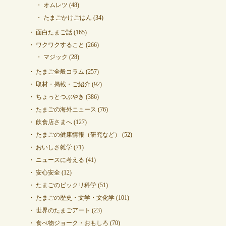
オムレツ
(48)
たまごかけごはん
(34)
面白たまご話
(165)
ワクワクすること
(266)
マジック
(28)
たまご全般コラム
(257)
取材・掲載・ご紹介
(92)
ちょっとつぶやき
(386)
たまごの海外ニュース
(76)
飲食店さまへ
(127)
たまごの健康情報（研究など）
(52)
おいしさ雑学
(71)
ニュースに考える
(41)
安心安全
(12)
たまごのビックリ科学
(51)
たまごの歴史・文学・文化学
(101)
世界のたまごアート
(23)
食べ物ジョーク・おもしろ
(70)