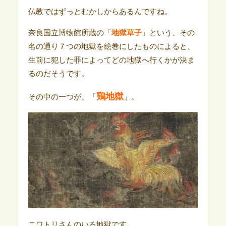
仏教ではずっとむかしからあるんですね。
奈良国立博物館所蔵の「
地獄草子
」という、その
名の通り７つの地獄を絵巻にしたものによると、
生前に犯した罪によってどの地獄へ行くかが決ま
るのだそうです。
鶏地獄
その中の一つが、「
」。
ニワトリさんのいる地獄です。