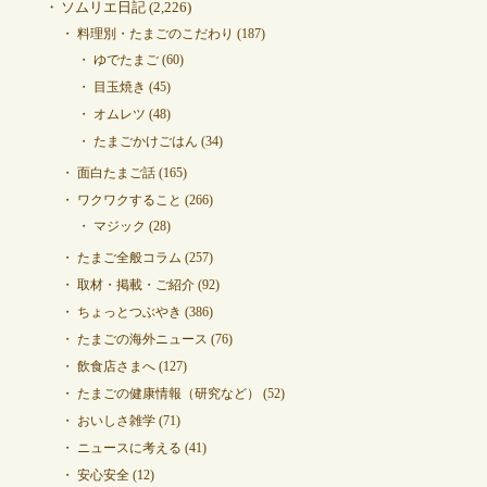
ソムリエ日記
(2,226)
料理別・たまごのこだわり
(187)
ゆでたまご
(60)
目玉焼き
(45)
オムレツ
(48)
たまごかけごはん
(34)
面白たまご話
(165)
ワクワクすること
(266)
マジック
(28)
たまご全般コラム
(257)
取材・掲載・ご紹介
(92)
ちょっとつぶやき
(386)
たまごの海外ニュース
(76)
飲食店さまへ
(127)
たまごの健康情報（研究など）
(52)
おいしさ雑学
(71)
ニュースに考える
(41)
安心安全
(12)