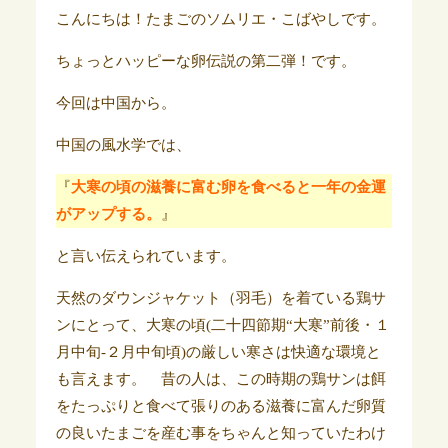
こんにちは！たまごのソムリエ・こばやしです。
ちょっとハッピーな卵伝説の第二弾！です。
今回は中国から。
中国の風水学では、
『
大寒の頃の滋養に富む卵を食べると一年の金運
がアップする。
』
と言い伝えられています。
天然のダウンジャケット（羽毛）を着ている鶏サ
ンにとって、大寒の頃(二十四節期“大寒”前後・１
月中旬-２月中旬頃)の厳しい寒さは快適な環境と
も言えます。 昔の人は、この時期の鶏サンは餌
をたっぷりと食べて張りのある滋養に富んだ卵質
の良いたまごを産む事をちゃんと知っていたわけ