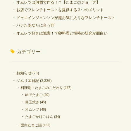
オムレツは何個で作る！？【たまごのジョーク】
お店でフレンチトーストを提供する３つのメリット
ドゥエインジョンソンが超お気に入りなフレンチトースト
バテたあなたに合う卵
オムレツ好きは誠実！？卵料理と性格の研究が面白い
カテゴリー
お知らせ
(73)
ソムリエ日記
(2,226)
料理別・たまごのこだわり
(187)
ゆでたまご
(60)
目玉焼き
(45)
オムレツ
(48)
たまごかけごはん
(34)
面白たまご話
(165)