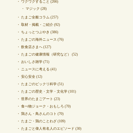
ワクワクすること
(266)
マジック
(28)
たまご全般コラム
(257)
取材・掲載・ご紹介
(92)
ちょっとつぶやき
(386)
たまごの海外ニュース
(76)
飲食店さまへ
(127)
たまごの健康情報（研究など）
(52)
おいしさ雑学
(71)
ニュースに考える
(41)
安心安全
(12)
たまごのビックリ科学
(51)
たまごの歴史・文学・文化学
(101)
世界のたまごアート
(23)
食べ物ジョーク・おもしろ
(70)
鶏さん・鳥さんのコト
(70)
たまご・鶏のことわざ
(109)
たまごと偉人有名人のエピソード
(30)