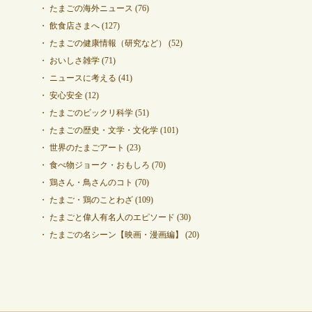
たまごの海外ニュース
(76)
飲食店さまへ
(127)
たまごの健康情報（研究など）
(52)
おいしさ雑学
(71)
ニュースに考える
(41)
安心安全
(12)
たまごのビックリ科学
(51)
たまごの歴史・文学・文化学
(101)
世界のたまごアート
(23)
食べ物ジョーク・おもしろ
(70)
鶏さん・鳥さんのコト
(70)
たまご・鶏のことわざ
(109)
たまごと偉人有名人のエピソード
(30)
たまごの名シーン【映画・漫画編】
(20)