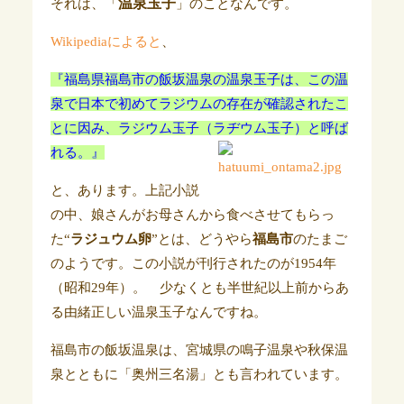
温泉玉子
それは、「
」のことなんです。
Wikipediaによると
、
『福島県福島市の飯坂温泉の温泉玉子は、この温
泉で日本で初めてラジウムの存在が確認されたこ
とに因み、ラジウム玉子（ラヂウム玉子）と呼ば
れる。』
と、あります。上記小説
の中、娘さんがお母さんから食べさせてもらっ
た“
ラジュウム卵
”とは、どうやら
福島市
のたまご
のようです。この小説が刊行されたのが1954年
（昭和29年）。 少なくとも半世紀以上前からあ
る由緒正しい温泉玉子なんですね。
福島市の飯坂温泉は、宮城県の鳴子温泉や秋保温
泉とともに「奥州三
名湯」とも言われています。