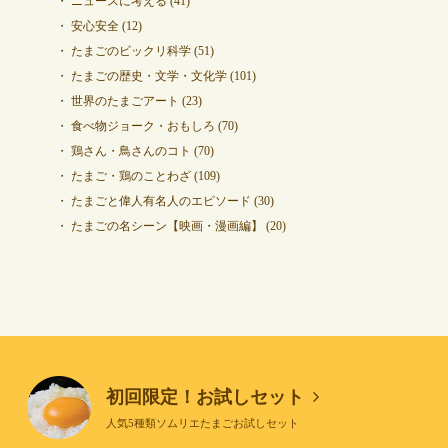
ニュースに考える
(41)
安心安全
(12)
たまごのビックリ科学
(51)
たまごの歴史・文学・文化学
(101)
世界のたまごアート
(23)
食べ物ジョーク・おもしろ
(70)
鶏さん・鳥さんのコト
(70)
たまご・鶏のことわざ
(109)
たまごと偉人有名人のエピソード
(30)
たまごの名シーン【映画・漫画編】
(20)
初回限定！お試しセット
人気5種類ソムリエたまごお試しセット