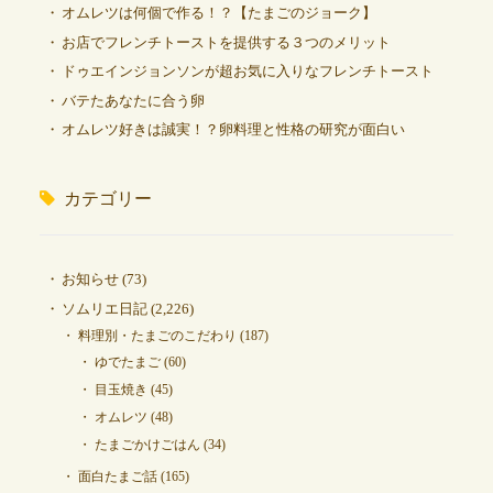
オムレツは何個で作る！？【たまごのジョーク】
お店でフレンチトーストを提供する３つのメリット
ドゥエインジョンソンが超お気に入りなフレンチトースト
バテたあなたに合う卵
オムレツ好きは誠実！？卵料理と性格の研究が面白い
カテゴリー
お知らせ
(73)
ソムリエ日記
(2,226)
料理別・たまごのこだわり
(187)
ゆでたまご
(60)
目玉焼き
(45)
オムレツ
(48)
たまごかけごはん
(34)
面白たまご話
(165)