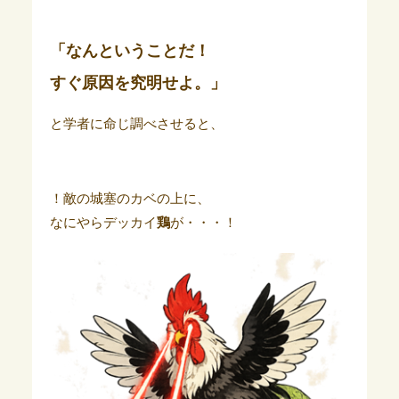
「なんということだ！
すぐ原因を究明せよ。」
と学者に命じ調べさせると、
！敵の城塞のカベの上に、
なにやらデッカイ
鶏
が・・・！