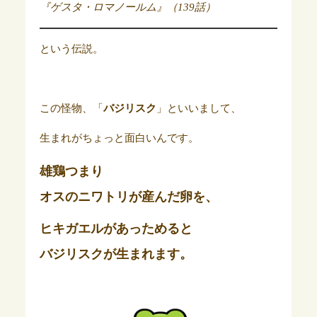
『ゲスタ・ロマノールム』（139話）
という伝説。
この怪物、「
バジリスク
」といいまして、
生まれがちょっと面白いんです。
雄鶏
つまり
オスのニワトリ
が
産んだ卵
を、
ヒキガエル
があっためると
バジリスクが生まれます。