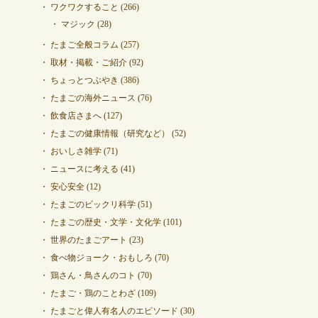
ワクワクすること
(266)
マジック
(28)
たまご全般コラム
(257)
取材・掲載・ご紹介
(92)
ちょっとつぶやき
(386)
たまごの海外ニュース
(76)
飲食店さまへ
(127)
たまごの健康情報（研究など）
(52)
おいしさ雑学
(71)
ニュースに考える
(41)
安心安全
(12)
たまごのビックリ科学
(51)
たまごの歴史・文学・文化学
(101)
世界のたまごアート
(23)
食べ物ジョーク・おもしろ
(70)
鶏さん・鳥さんのコト
(70)
たまご・鶏のことわざ
(109)
たまごと偉人有名人のエピソード
(30)