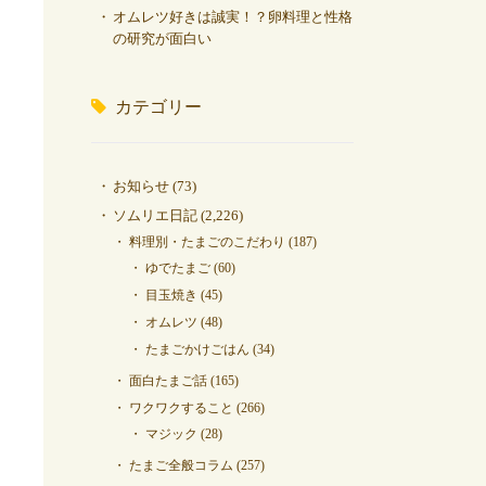
オムレツ好きは誠実！？卵料理と性格
の研究が面白い
カテゴリー
お知らせ
(73)
ソムリエ日記
(2,226)
料理別・たまごのこだわり
(187)
ゆでたまご
(60)
目玉焼き
(45)
オムレツ
(48)
たまごかけごはん
(34)
面白たまご話
(165)
ワクワクすること
(266)
マジック
(28)
たまご全般コラム
(257)