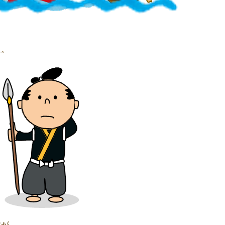
た。
すが