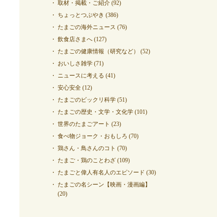
取材・掲載・ご紹介
(92)
ちょっとつぶやき
(386)
たまごの海外ニュース
(76)
飲食店さまへ
(127)
たまごの健康情報（研究など）
(52)
おいしさ雑学
(71)
ニュースに考える
(41)
安心安全
(12)
たまごのビックリ科学
(51)
たまごの歴史・文学・文化学
(101)
世界のたまごアート
(23)
食べ物ジョーク・おもしろ
(70)
鶏さん・鳥さんのコト
(70)
たまご・鶏のことわざ
(109)
たまごと偉人有名人のエピソード
(30)
たまごの名シーン【映画・漫画編】
(20)