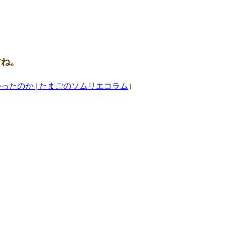
すね。
ったのか | たまごのソムリエコラム
）