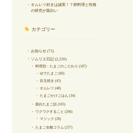
オムレツ好きは誠実！？卵料理と性格
の研究が面白い
カテゴリー
お知らせ
(73)
ソムリエ日記
(2,226)
料理別・たまごのこだわり
(187)
ゆでたまご
(60)
目玉焼き
(45)
オムレツ
(48)
たまごかけごはん
(34)
面白たまご話
(165)
ワクワクすること
(266)
マジック
(28)
たまご全般コラム
(257)