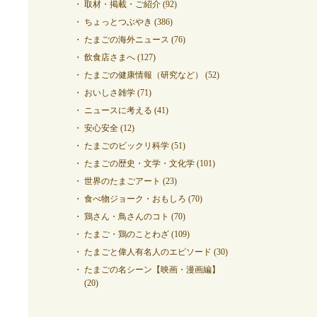
取材・掲載・ご紹介
(92)
ちょっとつぶやき
(386)
たまごの海外ニュース
(76)
飲食店さまへ
(127)
たまごの健康情報（研究など）
(52)
おいしさ雑学
(71)
ニュースに考える
(41)
安心安全
(12)
たまごのビックリ科学
(51)
たまごの歴史・文学・文化学
(101)
世界のたまごアート
(23)
食べ物ジョーク・おもしろ
(70)
鶏さん・鳥さんのコト
(70)
たまご・鶏のことわざ
(109)
たまごと偉人有名人のエピソード
(30)
たまごの名シーン【映画・漫画編】
(20)