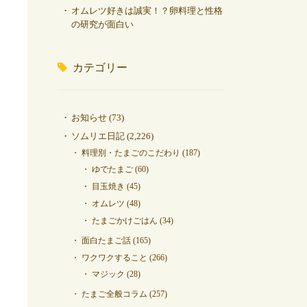
オムレツ好きは誠実！？卵料理と性格
の研究が面白い
カテゴリー
お知らせ
(73)
ソムリエ日記
(2,226)
料理別・たまごのこだわり
(187)
ゆでたまご
(60)
目玉焼き
(45)
オムレツ
(48)
たまごかけごはん
(34)
面白たまご話
(165)
ワクワクすること
(266)
マジック
(28)
たまご全般コラム
(257)