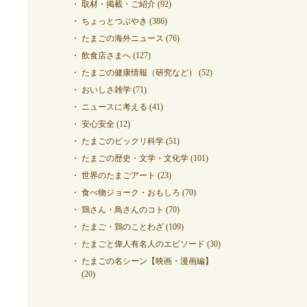
取材・掲載・ご紹介
(92)
ちょっとつぶやき
(386)
たまごの海外ニュース
(76)
飲食店さまへ
(127)
たまごの健康情報（研究など）
(52)
おいしさ雑学
(71)
ニュースに考える
(41)
安心安全
(12)
たまごのビックリ科学
(51)
たまごの歴史・文学・文化学
(101)
世界のたまごアート
(23)
食べ物ジョーク・おもしろ
(70)
鶏さん・鳥さんのコト
(70)
たまご・鶏のことわざ
(109)
たまごと偉人有名人のエピソード
(30)
たまごの名シーン【映画・漫画編】
(20)