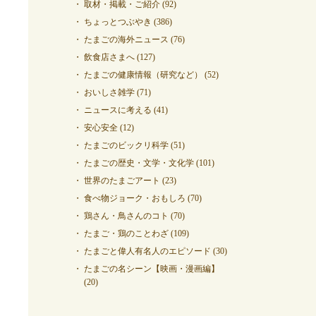
取材・掲載・ご紹介
(92)
ちょっとつぶやき
(386)
たまごの海外ニュース
(76)
飲食店さまへ
(127)
たまごの健康情報（研究など）
(52)
おいしさ雑学
(71)
ニュースに考える
(41)
安心安全
(12)
たまごのビックリ科学
(51)
たまごの歴史・文学・文化学
(101)
世界のたまごアート
(23)
食べ物ジョーク・おもしろ
(70)
鶏さん・鳥さんのコト
(70)
たまご・鶏のことわざ
(109)
たまごと偉人有名人のエピソード
(30)
たまごの名シーン【映画・漫画編】
(20)