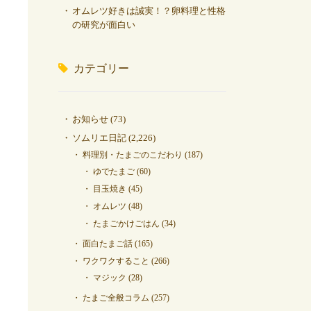
オムレツ好きは誠実！？卵料理と性格
の研究が面白い
カテゴリー
お知らせ
(73)
ソムリエ日記
(2,226)
料理別・たまごのこだわり
(187)
ゆでたまご
(60)
目玉焼き
(45)
オムレツ
(48)
たまごかけごはん
(34)
面白たまご話
(165)
ワクワクすること
(266)
マジック
(28)
たまご全般コラム
(257)