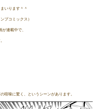
てまいります＾＾
ャンプコミックス）
漫画が連載中で、
す。
。
町の喧噪に驚く、というシーンがあります。