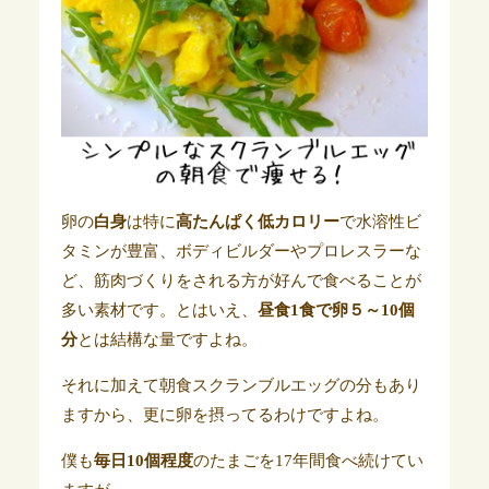
卵の
白身
は特に
高たんぱく低カロリー
で水溶性ビ
タミンが豊富、ボディビルダーやプロレスラーな
ど、筋肉づくりをされる方が好んで食べることが
多い素材です。とはいえ、
昼食1食で卵５～10個
分
とは結構な量ですよね。
それに加えて朝食スクランブルエッグの分もあり
ますから、更に卵を摂ってるわけですよね。
僕も
毎日10個程度
のたまごを17年間食べ続けてい