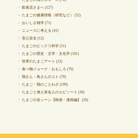
飲食店さまへ
(127)
たまごの健康情報（研究など）
(52)
おいしさ雑学
(71)
ニュースに考える
(41)
安心安全
(12)
たまごのビックリ科学
(51)
たまごの歴史・文学・文化学
(101)
世界のたまごアート
(23)
食べ物ジョーク・おもしろ
(70)
鶏さん・鳥さんのコト
(70)
たまご・鶏のことわざ
(109)
たまごと偉人有名人のエピソード
(30)
たまごの名シーン【映画・漫画編】
(20)