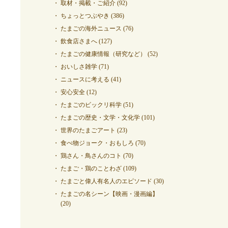
取材・掲載・ご紹介
(92)
ちょっとつぶやき
(386)
たまごの海外ニュース
(76)
飲食店さまへ
(127)
たまごの健康情報（研究など）
(52)
おいしさ雑学
(71)
ニュースに考える
(41)
安心安全
(12)
たまごのビックリ科学
(51)
たまごの歴史・文学・文化学
(101)
世界のたまごアート
(23)
食べ物ジョーク・おもしろ
(70)
鶏さん・鳥さんのコト
(70)
たまご・鶏のことわざ
(109)
たまごと偉人有名人のエピソード
(30)
たまごの名シーン【映画・漫画編】
(20)