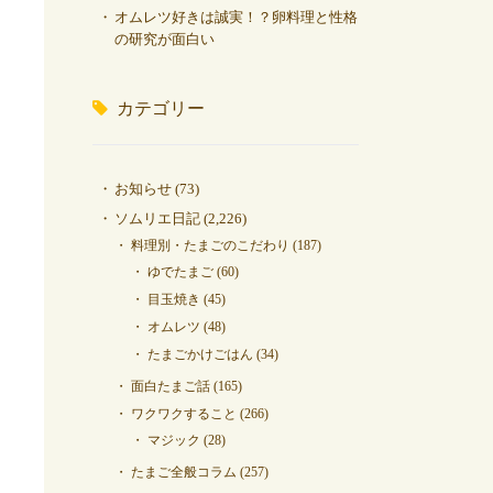
オムレツ好きは誠実！？卵料理と性格
の研究が面白い
カテゴリー
お知らせ
(73)
ソムリエ日記
(2,226)
料理別・たまごのこだわり
(187)
ゆでたまご
(60)
目玉焼き
(45)
オムレツ
(48)
たまごかけごはん
(34)
面白たまご話
(165)
ワクワクすること
(266)
マジック
(28)
たまご全般コラム
(257)