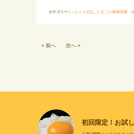
カテゴリー |
ソムリエ日記
,
たまごの健康情報（
< 前へ
次へ >
初回限定！お試