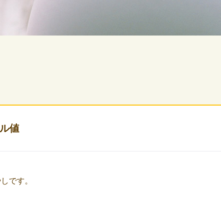
ル値
やしです。