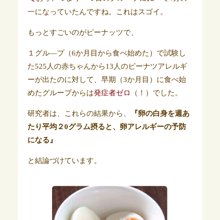
一になっていたんですね。これはスゴイ。
もっとすごいのがピーナッツで、
１グル―プ（6か月目から食べ始めた）で試験し
た525人の赤ちゃんから13人のピーナツアレルギ
ーが出たのに対して、早期（3か月目）に食べ始
めたグループからは
発症者ゼロ
（！）でした。
研究者は、これらの結果から、
『卵の白身を週あ
たり平均２0グラム摂ると、卵アレルギーの予防
になる』
と結論づけています。