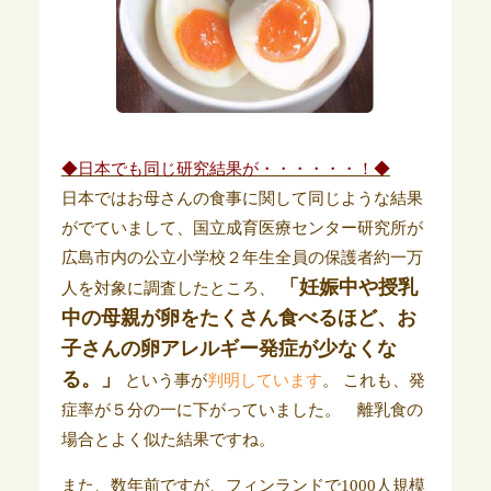
◆日本でも同じ研究結果が・・・・・・！◆
日本ではお母さんの食事に関して同じような結果
がでていまして、国立成育医療センター研究所が
広島市内の公立小学校２年生全員の保護者約一万
「妊娠中や授乳
人を対象に調査したところ、
中の母親が卵をたくさん食べるほど、お
子さんの卵アレルギー発症が少なくな
る。」
という事が
判明しています
。 これも、発
症率が５分の一に下がっていました。 離乳食の
場合とよく似た結果ですね。
また、数年前ですが、フィンランドで1000人規模