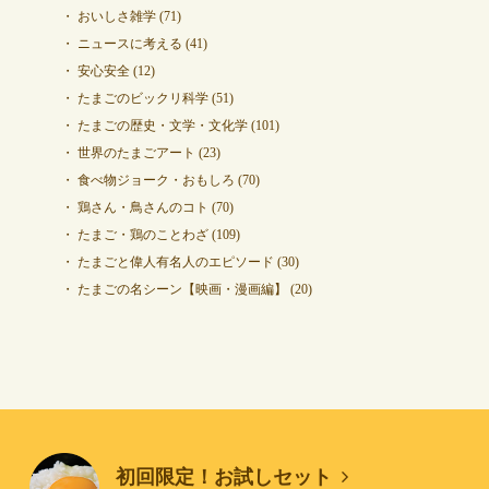
おいしさ雑学
(71)
ニュースに考える
(41)
安心安全
(12)
たまごのビックリ科学
(51)
たまごの歴史・文学・文化学
(101)
世界のたまごアート
(23)
食べ物ジョーク・おもしろ
(70)
鶏さん・鳥さんのコト
(70)
たまご・鶏のことわざ
(109)
たまごと偉人有名人のエピソード
(30)
たまごの名シーン【映画・漫画編】
(20)
初回限定！お試しセット