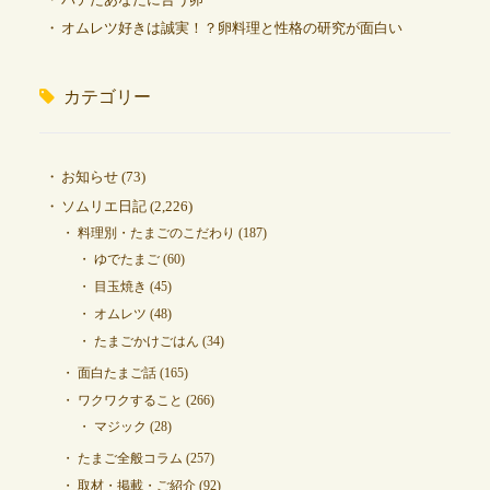
オムレツ好きは誠実！？卵料理と性格の研究が面白い
カテゴリー
お知らせ
(73)
ソムリエ日記
(2,226)
料理別・たまごのこだわり
(187)
ゆでたまご
(60)
目玉焼き
(45)
オムレツ
(48)
たまごかけごはん
(34)
面白たまご話
(165)
ワクワクすること
(266)
マジック
(28)
たまご全般コラム
(257)
取材・掲載・ご紹介
(92)