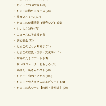
ちょっとつぶやき
(386)
たまごの海外ニュース
(76)
飲食店さまへ
(127)
たまごの健康情報（研究など）
(52)
おいしさ雑学
(71)
ニュースに考える
(41)
安心安全
(12)
たまごのビックリ科学
(51)
たまごの歴史・文学・文化学
(101)
世界のたまごアート
(23)
食べ物ジョーク・おもしろ
(70)
鶏さん・鳥さんのコト
(70)
たまご・鶏のことわざ
(109)
たまごと偉人有名人のエピソード
(30)
たまごの名シーン【映画・漫画編】
(20)