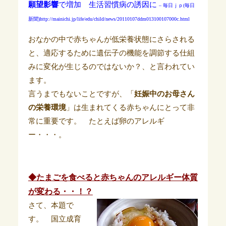
願望影響
で増加 生活習慣病の誘因に
– 毎日ｊｐ(毎日
新聞)
http://mainichi.jp/life/edu/child/news/20110107ddm013100107000c.html
おなかの中で赤ちゃんが低栄養状態にさらされる
と、適応するために遺伝子の機能を調節する仕組
みに変化が生じるのではないか？、と言われてい
ます。
言うまでもないことですが、「
妊娠中のお母さん
の栄養環境
」は生まれてくる赤ちゃんにとって非
常に重要です。 たとえば卵のアレルギ
ー・・・。
◆たまごを食べると赤ちゃんのアレルギー体質
が変わる・・！？
さて、本題で
す。 国立成育