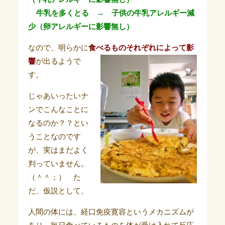
牛乳を多くとる → 子供の牛乳アレルギー減
少（卵アレルギーに影響無し）
なので、明らかに
食べるものそれぞれ
によって影
響
が出るようで
す。
じゃあいったいナ
ンでこんなことに
なるのか？？とい
うことなのです
が、実はまだよく
判っていません。
（＾＾；） た
だ、仮説として、
人間の体には、経口免疫寛容というメカニズムが