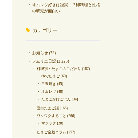
オムレツ好きは誠実！？卵料理と性格
の研究が面白い
カテゴリー
お知らせ
(73)
ソムリエ日記
(2,226)
料理別・たまごのこだわり
(187)
ゆでたまご
(60)
目玉焼き
(45)
オムレツ
(48)
たまごかけごはん
(34)
面白たまご話
(165)
ワクワクすること
(266)
マジック
(28)
たまご全般コラム
(257)