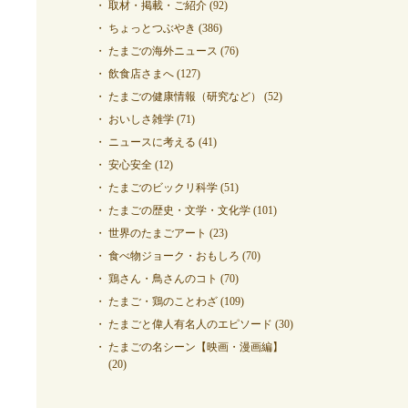
取材・掲載・ご紹介
(92)
ちょっとつぶやき
(386)
たまごの海外ニュース
(76)
飲食店さまへ
(127)
たまごの健康情報（研究など）
(52)
おいしさ雑学
(71)
ニュースに考える
(41)
安心安全
(12)
たまごのビックリ科学
(51)
たまごの歴史・文学・文化学
(101)
世界のたまごアート
(23)
食べ物ジョーク・おもしろ
(70)
鶏さん・鳥さんのコト
(70)
たまご・鶏のことわざ
(109)
たまごと偉人有名人のエピソード
(30)
たまごの名シーン【映画・漫画編】
(20)