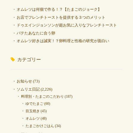
オムレツは何個で作る！？【たまごのジョーク】
お店でフレンチトーストを提供する３つのメリット
ドゥエインジョンソンが超お気に入りなフレンチトースト
バテたあなたに合う卵
オムレツ好きは誠実！？卵料理と性格の研究が面白い
カテゴリー
お知らせ
(73)
ソムリエ日記
(2,226)
料理別・たまごのこだわり
(187)
ゆでたまご
(60)
目玉焼き
(45)
オムレツ
(48)
たまごかけごはん
(34)