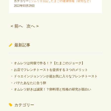
カテゴリー |
ソムリエ日記
,
たまごの健康情報（研究など）
2022年03月29日
< 前へ
次へ >
最新記事
オムレツは何個で作る！？【たまごのジョーク】
お店でフレンチトーストを提供する３つのメリット
ドゥエインジョンソンが超お気に入りなフレンチトースト
バテたあなたに合う卵
オムレツ好きは誠実！？卵料理と性格の研究が面白い
カテゴリー