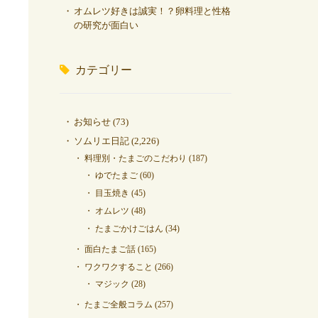
オムレツ好きは誠実！？卵料理と性格
の研究が面白い
カテゴリー
お知らせ
(73)
ソムリエ日記
(2,226)
料理別・たまごのこだわり
(187)
ゆでたまご
(60)
目玉焼き
(45)
オムレツ
(48)
たまごかけごはん
(34)
面白たまご話
(165)
ワクワクすること
(266)
マジック
(28)
たまご全般コラム
(257)