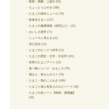
取材・掲載・ご紹介
(92)
ちょっとつぶやき
(386)
たまごの海外ニュース
(76)
飲食店さまへ
(127)
たまごの健康情報（研究など）
(52)
おいしさ雑学
(71)
ニュースに考える
(41)
安心安全
(12)
たまごのビックリ科学
(51)
たまごの歴史・文学・文化学
(101)
世界のたまごアート
(23)
食べ物ジョーク・おもしろ
(70)
鶏さん・鳥さんのコト
(70)
たまご・鶏のことわざ
(109)
たまごと偉人有名人のエピソード
(30)
たまごの名シーン【映画・漫画編】
(20)