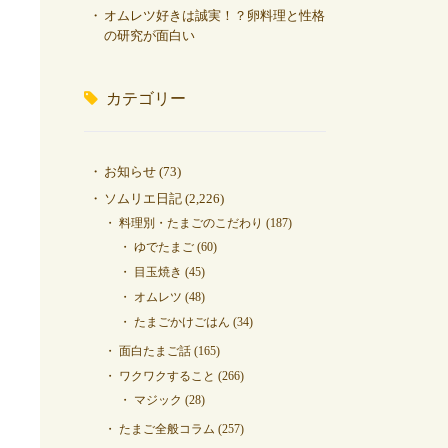
オムレツ好きは誠実！？卵料理と性格
の研究が面白い
カテゴリー
お知らせ
(73)
ソムリエ日記
(2,226)
料理別・たまごのこだわり
(187)
ゆでたまご
(60)
目玉焼き
(45)
オムレツ
(48)
たまごかけごはん
(34)
面白たまご話
(165)
ワクワクすること
(266)
マジック
(28)
たまご全般コラム
(257)