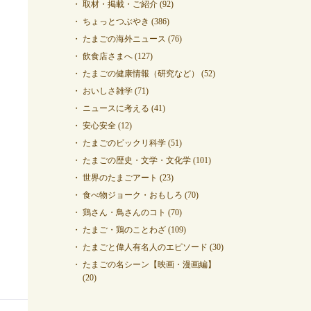
取材・掲載・ご紹介
(92)
ちょっとつぶやき
(386)
たまごの海外ニュース
(76)
飲食店さまへ
(127)
たまごの健康情報（研究など）
(52)
おいしさ雑学
(71)
ニュースに考える
(41)
安心安全
(12)
たまごのビックリ科学
(51)
たまごの歴史・文学・文化学
(101)
世界のたまごアート
(23)
食べ物ジョーク・おもしろ
(70)
鶏さん・鳥さんのコト
(70)
たまご・鶏のことわざ
(109)
たまごと偉人有名人のエピソード
(30)
たまごの名シーン【映画・漫画編】
(20)