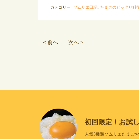
カテゴリー |
ソムリエ日記
,
たまごのビックリ科
< 前へ
次へ >
初回限定！お試
人気5種類ソムリエたまご