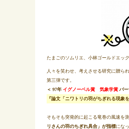
たまごのソムリエ、小林ゴールドエッ
人々を笑わせ、考えさせる研究に贈ら
第三弾です。
＜
97年
イグノーベル賞
気象学賞
バー
『論文「ニワトリの羽がちぎれる現象
そもそも突発的に起こる竜巻の風速を
リさんの羽のちぎれ具合
」が指標
にな