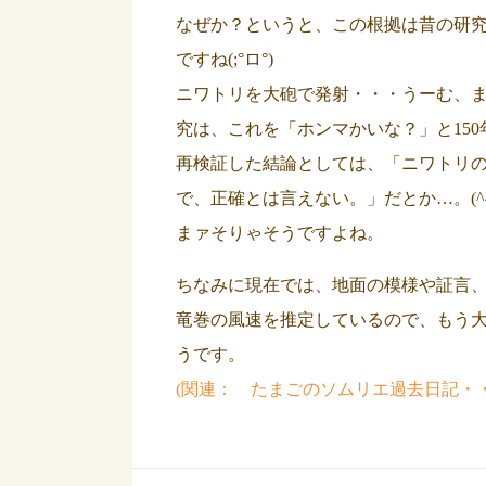
なぜか？というと、この根拠は昔の研
ですね(;°ロ°)
ニワトリを大砲で発射・・・うーむ、
究は、これを「ホンマかいな？」と15
再検証した結論としては、「ニワトリ
で、正確とは言えない。」だとか…。(^
まァそりゃそうですよね。
ちなみに現在では、地面の模様や証言
竜巻の風速を推定しているので、もう
うです。
(関連： たまごのソムリエ過去日記・