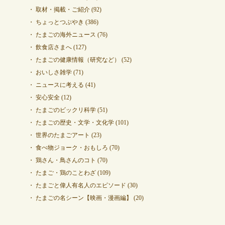
取材・掲載・ご紹介
(92)
ちょっとつぶやき
(386)
たまごの海外ニュース
(76)
飲食店さまへ
(127)
たまごの健康情報（研究など）
(52)
おいしさ雑学
(71)
ニュースに考える
(41)
安心安全
(12)
たまごのビックリ科学
(51)
たまごの歴史・文学・文化学
(101)
世界のたまごアート
(23)
食べ物ジョーク・おもしろ
(70)
鶏さん・鳥さんのコト
(70)
たまご・鶏のことわざ
(109)
たまごと偉人有名人のエピソード
(30)
たまごの名シーン【映画・漫画編】
(20)