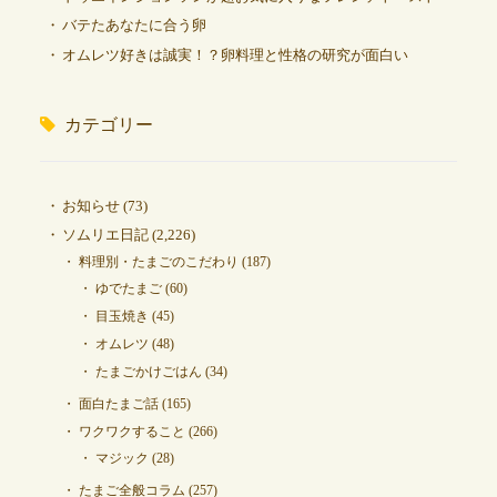
バテたあなたに合う卵
オムレツ好きは誠実！？卵料理と性格の研究が面白い
カテゴリー
お知らせ
(73)
ソムリエ日記
(2,226)
料理別・たまごのこだわり
(187)
ゆでたまご
(60)
目玉焼き
(45)
オムレツ
(48)
たまごかけごはん
(34)
面白たまご話
(165)
ワクワクすること
(266)
マジック
(28)
たまご全般コラム
(257)