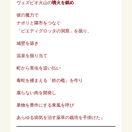
ヴェズビオ火山の
噴火を鎮め
、
彼の魔力で
ナポリと隣市をつなぐ
「ピエディグロッタの洞窟」を掘り、
城壁を築き
温泉を掘り当て
町から害虫を追い払い
毒蛇を捕まえる「鉄の檻」を作り
腐らない肉を開発し
果物を豊作にする東風を呼び
あらゆる病気を治す薬草の栽培を手掛けた』