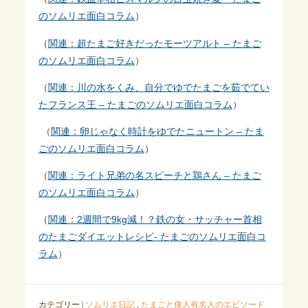
のソムリエ面白コラム
）
（
関連：超たまご好きだったモーツアルト – たまご
のソムリエ面白コラム
）
（
関連：川の水をくみ、自分でゆでたまごを茹でてい
たフランス王 – たまごのソムリエ面白コラム
）
（
関連：卵じゃなく時計をゆでたニュートン – たま
ごのソムリエ面白コラム
）
（
関連：ライト兄弟の名スピーチと鶏さん – たまご
のソムリエ面白コラム
）
（
関連：2週間で9kg減！？鉄の女・サッチャー首相
のたまごダイエットレシピ- たまごのソムリエ面白コ
ラム
）
カテゴリー |
ソムリエ日記
,
たまごと偉人有名人のエピソード