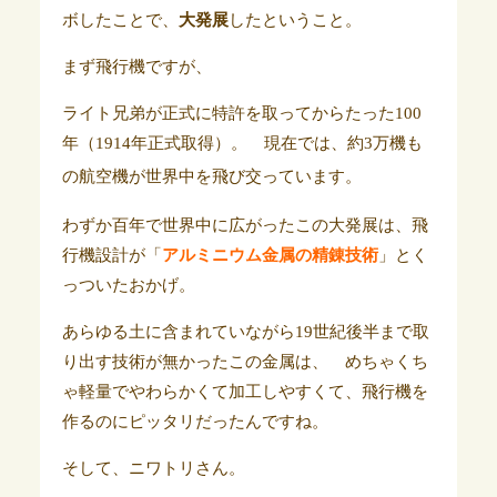
ボしたことで、
大発展
したということ。
まず飛行機ですが、
ライト兄弟が正式に特許を取ってからたった100
年（1914年正式取得）。 現在では、約3万機も
の航空機が
世界中を
飛び交っています。
わずか百年で世界中に広がったこの大発展は、飛
行機設計が「
アルミニウム金属の精錬技術
」とく
っついたおかげ。
あらゆる土に含まれていながら19世紀後半まで取
り出す技術が無かったこの金属は、 めちゃくち
ゃ軽量でやわらかくて加工しやすくて、飛行機を
作るのにピッタリだったんですね。
そして、ニワトリさん。