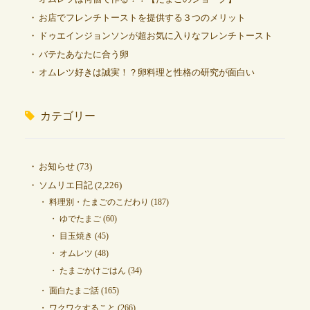
お店でフレンチトーストを提供する３つのメリット
ドゥエインジョンソンが超お気に入りなフレンチトースト
バテたあなたに合う卵
オムレツ好きは誠実！？卵料理と性格の研究が面白い
カテゴリー
お知らせ
(73)
ソムリエ日記
(2,226)
料理別・たまごのこだわり
(187)
ゆでたまご
(60)
目玉焼き
(45)
オムレツ
(48)
たまごかけごはん
(34)
面白たまご話
(165)
ワクワクすること
(266)