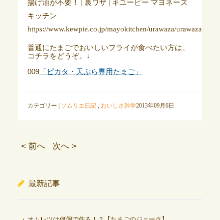
揚げ油が不要！ | 裏ワザ | キユーピー マヨネーズ
キッチン
https://www.kewpie.co.jp/mayokitchen/urawaza/urawaza03.ht
普通にたまごでおいしいフライが食べたい方は、
コチラをどうぞ。↓
009
「ピカタ・天ぷら専用たまご」
カテゴリー |
ソムリエ日記
,
おいしさ雑学
2013年09月6日
< 前へ
次へ >
最新記事
オムレツは何個で作る！？【たまごのジョーク】