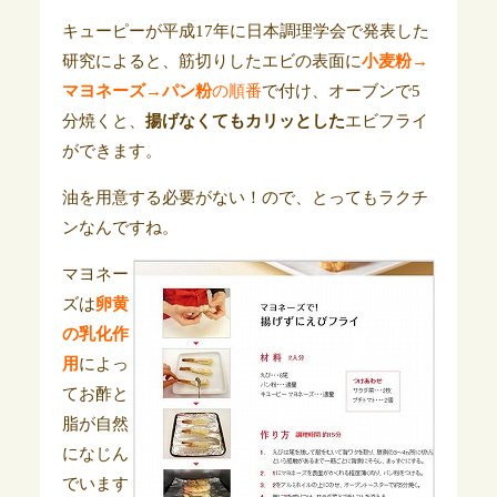
キューピーが平成17年に日本調理学会で発表した
研究によると、筋切りしたエビの表面に
小麦粉→
マヨネーズ→パン粉
の順番
で付け、オーブンで5
分焼くと、
揚げなくてもカリッとした
エビフライ
ができます。
油を用意する必要がない！ので、とってもラクチ
ンなんですね。
マヨネー
ズは
卵
黄
の乳化作
用
によっ
てお酢と
脂が自然
になじん
でいます