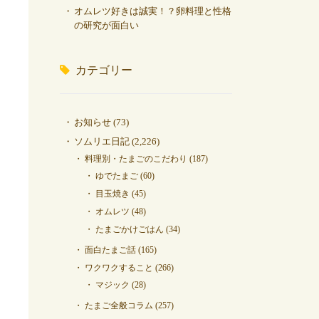
オムレツ好きは誠実！？卵料理と性格
の研究が面白い
カテゴリー
お知らせ
(73)
ソムリエ日記
(2,226)
料理別・たまごのこだわり
(187)
ゆでたまご
(60)
目玉焼き
(45)
オムレツ
(48)
たまごかけごはん
(34)
面白たまご話
(165)
ワクワクすること
(266)
マジック
(28)
たまご全般コラム
(257)