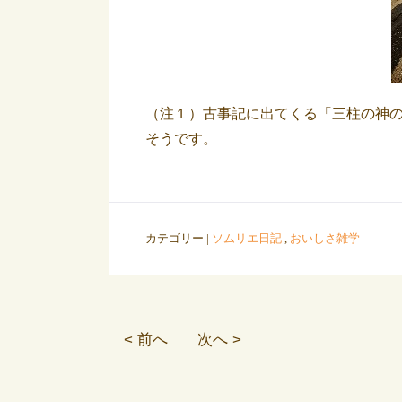
（注１）古事記に出てくる「三柱の神
そうです。
カテゴリー |
ソムリエ日記
,
おいしさ雑学
< 前へ
次へ >