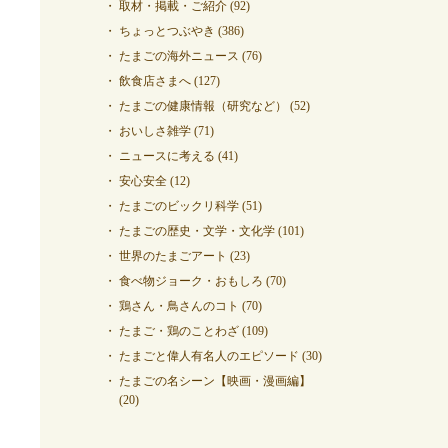
取材・掲載・ご紹介
(92)
ちょっとつぶやき
(386)
たまごの海外ニュース
(76)
飲食店さまへ
(127)
たまごの健康情報（研究など）
(52)
おいしさ雑学
(71)
ニュースに考える
(41)
安心安全
(12)
たまごのビックリ科学
(51)
たまごの歴史・文学・文化学
(101)
世界のたまごアート
(23)
食べ物ジョーク・おもしろ
(70)
鶏さん・鳥さんのコト
(70)
たまご・鶏のことわざ
(109)
たまごと偉人有名人のエピソード
(30)
たまごの名シーン【映画・漫画編】
(20)