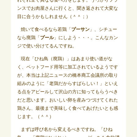
れぞれ全く異なる食べ方をします。うっかりフラ
ンスでお肉屋さんに行くと、聞き返されて大変な
目に合うかもしれません（＾＾；）
焼いて食べるなら若鶏「
プーサン
」、シチュー
なら廃鶏「
プール
」にしよう・・・。こんなカン
ジで使い分けてるんですね。
現在「ひね鳥（廃鶏）」はあまり使い道がな
く、ペットフード用等に加工されているようです
が、本当は上記ニュースの橋本商工会議所の取り
組みのように「老鶏だからすばらしい！」といえ
る点をアピールして沢山の方に知ってもらうべき
だと思います。おいしい卵を産みつづけてくれた
鶏さん、最後まで美味しく食べてあげたいとも感
じます。（＾＾）
まずは呼び名から変えるべきですね。「ひね