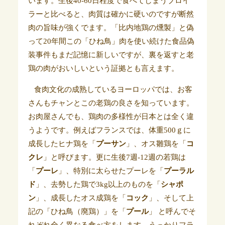
います。生後40-60日程度で食べてしまうブロイ
ラーと比べると、肉質は確かに硬いのですが断然
肉の旨味が強くでます。「比内地鶏の燻製」と偽
って20年間この「ひね鳥」肉を使い続けた食品偽
装事件もまだ記憶に新しいですが、裏を返すと老
鶏の肉がおいしいという証拠とも言えます。
食肉文化の成熟しているヨーロッパでは、お客
さんもチャンとこの老鶏の良さを知っています。
お肉屋さんでも、鶏肉の多様性が日本とは全く違
うようです。例えばフランスでは、体重500ｇに
成長したヒナ鶏を「
プーサン
」、オス雛鶏を「
コ
クレ
」と呼びます。更に生後7週-12週の若鶏は
「
プーレ
」、特別に太らせたプーレを「
プーラル
ド
」、去勢した鶏で3kg以上のものを「
シャポ
ン
」、成長したオス成鶏を「
コック
」、そして上
記の「ひね鳥（廃鶏）」を「
プール
」 と呼んでそ