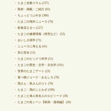
たまご全般コラム
(257)
取材・掲載・ご紹介
(92)
ちょっとつぶやき
(386)
たまごの海外ニュース
(76)
飲食店さまへ
(127)
たまごの健康情報（研究など）
(52)
おいしさ雑学
(71)
ニュースに考える
(41)
安心安全
(12)
たまごのビックリ科学
(51)
たまごの歴史・文学・文化学
(101)
世界のたまごアート
(23)
食べ物ジョーク・おもしろ
(70)
鶏さん・鳥さんのコト
(70)
たまご・鶏のことわざ
(109)
たまごと偉人有名人のエピソード
(30)
たまごの名シーン【映画・漫画編】
(20)