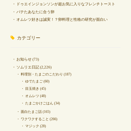
ドゥエインジョンソンが超お気に入りなフレンチトースト
バテたあなたに合う卵
オムレツ好きは誠実！？卵料理と性格の研究が面白い
カテゴリー
お知らせ
(73)
ソムリエ日記
(2,226)
料理別・たまごのこだわり
(187)
ゆでたまご
(60)
目玉焼き
(45)
オムレツ
(48)
たまごかけごはん
(34)
面白たまご話
(165)
ワクワクすること
(266)
マジック
(28)