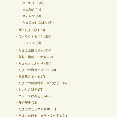
ゆでたまご
(60)
目玉焼き
(45)
オムレツ
(48)
たまごかけごはん
(34)
面白たまご話
(165)
ワクワクすること
(266)
マジック
(28)
たまご全般コラム
(257)
取材・掲載・ご紹介
(92)
ちょっとつぶやき
(386)
たまごの海外ニュース
(76)
飲食店さまへ
(127)
たまごの健康情報（研究など）
(52)
おいしさ雑学
(71)
ニュースに考える
(41)
安心安全
(12)
たまごのビックリ科学
(51)
たまごの歴史・文学・文化学
(101)