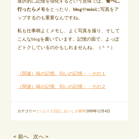
選択的に記憶を強化するという意味では、
食べに
行ったらメモ
をとったり、
blog
や
mixi
に写真をア
ップするのも重要なんですね。
私も仕事柄よくメモし、よく写真を撮り、そして
こんなblogを書いています。記憶の面で、よっぽ
どトクしているのかもしれませんね。（＾＾）
（関連）味の記憶、匂いの記憶・・その１
（関連）味の記憶、匂いの記憶・・その２
カテゴリー |
ソムリエ日記
,
おいしさ雑学
2009年12月4日
< 前へ
次へ >