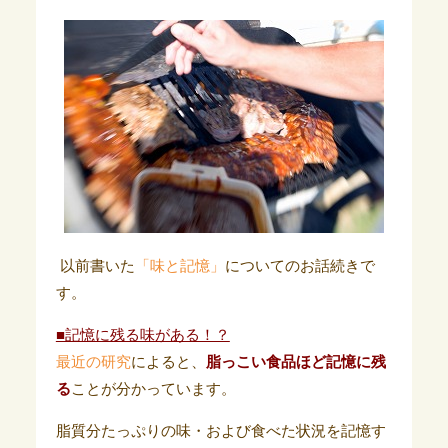
以前書いた
「味と記憶」
についてのお話続きで
す。
■記憶に残る味がある！？
最近の研究
によると、
脂っこい食品ほど記憶に残
る
ことが分かっています。
脂質分たっぷりの味・および食べた状況を記憶す