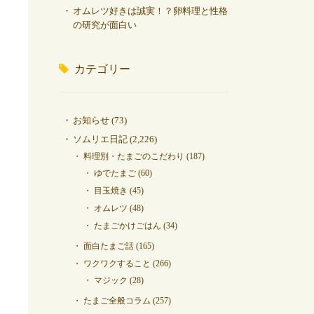
オムレツ好きは誠実！？卵料理と性格
の研究が面白い
カテゴリー
お知らせ
(73)
ソムリエ日記
(2,226)
料理別・たまごのこだわり
(187)
ゆでたまご
(60)
目玉焼き
(45)
オムレツ
(48)
たまごかけごはん
(34)
面白たまご話
(165)
ワクワクすること
(266)
マジック
(28)
たまご全般コラム
(257)