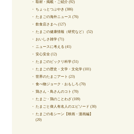
取材・掲載・ご紹介
(92)
ちょっとつぶやき
(386)
たまごの海外ニュース
(76)
飲食店さまへ
(127)
たまごの健康情報（研究など）
(52)
おいしさ雑学
(71)
ニュースに考える
(41)
安心安全
(12)
たまごのビックリ科学
(51)
たまごの歴史・文学・文化学
(101)
世界のたまごアート
(23)
食べ物ジョーク・おもしろ
(70)
鶏さん・鳥さんのコト
(70)
たまご・鶏のことわざ
(109)
たまごと偉人有名人のエピソード
(30)
たまごの名シーン【映画・漫画編】
(20)