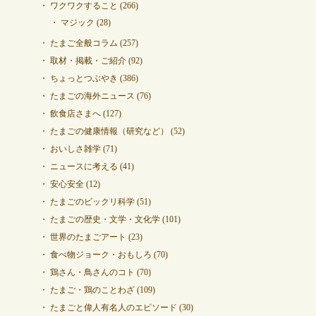
ワクワクすること
(266)
マジック
(28)
たまご全般コラム
(257)
取材・掲載・ご紹介
(92)
ちょっとつぶやき
(386)
たまごの海外ニュース
(76)
飲食店さまへ
(127)
たまごの健康情報（研究など）
(52)
おいしさ雑学
(71)
ニュースに考える
(41)
安心安全
(12)
たまごのビックリ科学
(51)
たまごの歴史・文学・文化学
(101)
世界のたまごアート
(23)
食べ物ジョーク・おもしろ
(70)
鶏さん・鳥さんのコト
(70)
たまご・鶏のことわざ
(109)
たまごと偉人有名人のエピソード
(30)