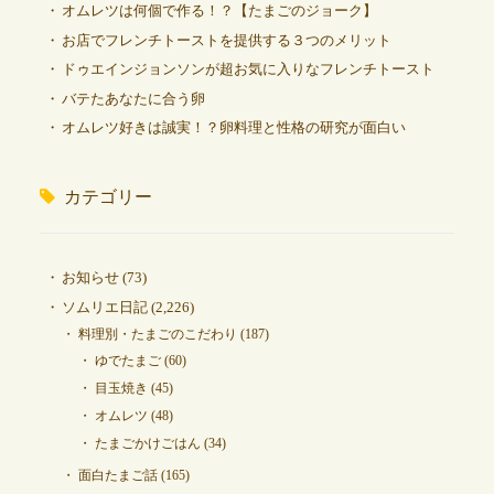
オムレツは何個で作る！？【たまごのジョーク】
お店でフレンチトーストを提供する３つのメリット
ドゥエインジョンソンが超お気に入りなフレンチトースト
バテたあなたに合う卵
オムレツ好きは誠実！？卵料理と性格の研究が面白い
カテゴリー
お知らせ
(73)
ソムリエ日記
(2,226)
料理別・たまごのこだわり
(187)
ゆでたまご
(60)
目玉焼き
(45)
オムレツ
(48)
たまごかけごはん
(34)
面白たまご話
(165)