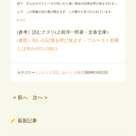
頭で、主人公がマドレーヌの匂いから遠い過去の記憶を呼び覚まされるこ
とで、この長編小説の幕が開きます。この事から名づけられています。
(
wiki
）
(参考）読むクスリ(上前淳一郎著・文春文庫）
(参照）匂いが記憶を呼び覚ます – プルースト効果
とは何か(X51.ORG)
カテゴリー |
ソムリエ日記
,
おいしさ雑学
2009年10月2日
< 前へ
次へ >
最新記事