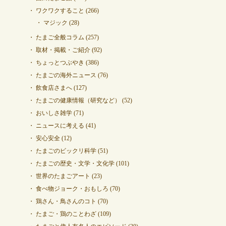
ワクワクすること
(266)
マジック
(28)
たまご全般コラム
(257)
取材・掲載・ご紹介
(92)
ちょっとつぶやき
(386)
たまごの海外ニュース
(76)
飲食店さまへ
(127)
たまごの健康情報（研究など）
(52)
おいしさ雑学
(71)
ニュースに考える
(41)
安心安全
(12)
たまごのビックリ科学
(51)
たまごの歴史・文学・文化学
(101)
世界のたまごアート
(23)
食べ物ジョーク・おもしろ
(70)
鶏さん・鳥さんのコト
(70)
たまご・鶏のことわざ
(109)