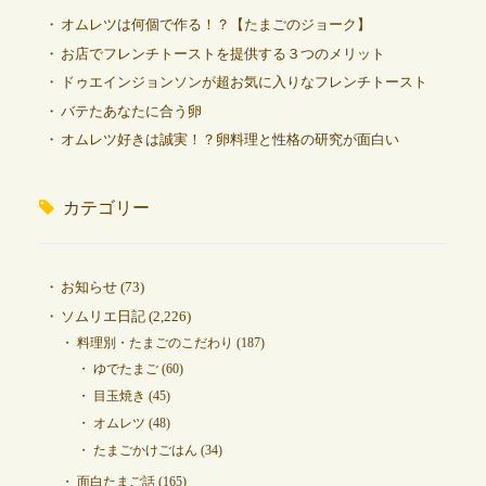
オムレツは何個で作る！？【たまごのジョーク】
お店でフレンチトーストを提供する３つのメリット
ドゥエインジョンソンが超お気に入りなフレンチトースト
バテたあなたに合う卵
オムレツ好きは誠実！？卵料理と性格の研究が面白い
カテゴリー
お知らせ
(73)
ソムリエ日記
(2,226)
料理別・たまごのこだわり
(187)
ゆでたまご
(60)
目玉焼き
(45)
オムレツ
(48)
たまごかけごはん
(34)
面白たまご話
(165)