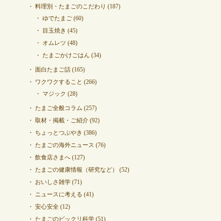
料理別・たまごのこだわり
(187)
ゆでたまご
(60)
目玉焼き
(45)
オムレツ
(48)
たまごかけごはん
(34)
面白たまご話
(165)
ワクワクすること
(266)
マジック
(28)
たまご全般コラム
(257)
取材・掲載・ご紹介
(92)
ちょっとつぶやき
(386)
たまごの海外ニュース
(76)
飲食店さまへ
(127)
たまごの健康情報（研究など）
(52)
おいしさ雑学
(71)
ニュースに考える
(41)
安心安全
(12)
たまごのビックリ科学
(51)