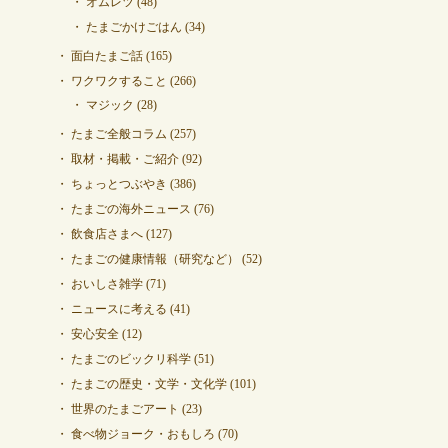
オムレツ
(48)
たまごかけごはん
(34)
面白たまご話
(165)
ワクワクすること
(266)
マジック
(28)
たまご全般コラム
(257)
取材・掲載・ご紹介
(92)
ちょっとつぶやき
(386)
たまごの海外ニュース
(76)
飲食店さまへ
(127)
たまごの健康情報（研究など）
(52)
おいしさ雑学
(71)
ニュースに考える
(41)
安心安全
(12)
たまごのビックリ科学
(51)
たまごの歴史・文学・文化学
(101)
世界のたまごアート
(23)
食べ物ジョーク・おもしろ
(70)