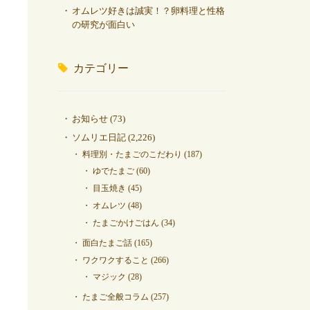
オムレツ好きは誠実！？卵料理と性格
の研究が面白い
カテゴリー
お知らせ
(73)
ソムリエ日記
(2,226)
料理別・たまごのこだわり
(187)
ゆでたまご
(60)
目玉焼き
(45)
オムレツ
(48)
たまごかけごはん
(34)
面白たまご話
(165)
ワクワクすること
(266)
マジック
(28)
たまご全般コラム
(257)