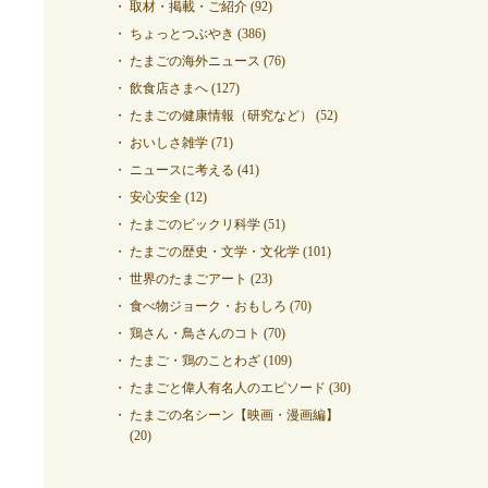
取材・掲載・ご紹介
(92)
ちょっとつぶやき
(386)
たまごの海外ニュース
(76)
飲食店さまへ
(127)
たまごの健康情報（研究など）
(52)
おいしさ雑学
(71)
ニュースに考える
(41)
安心安全
(12)
たまごのビックリ科学
(51)
たまごの歴史・文学・文化学
(101)
世界のたまごアート
(23)
食べ物ジョーク・おもしろ
(70)
鶏さん・鳥さんのコト
(70)
たまご・鶏のことわざ
(109)
たまごと偉人有名人のエピソード
(30)
たまごの名シーン【映画・漫画編】
(20)