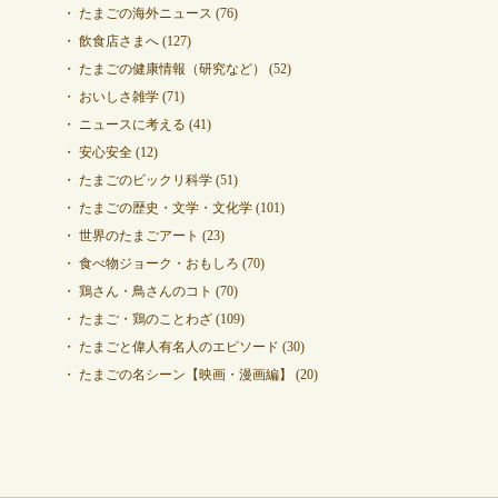
たまごの海外ニュース
(76)
飲食店さまへ
(127)
たまごの健康情報（研究など）
(52)
おいしさ雑学
(71)
ニュースに考える
(41)
安心安全
(12)
たまごのビックリ科学
(51)
たまごの歴史・文学・文化学
(101)
世界のたまごアート
(23)
食べ物ジョーク・おもしろ
(70)
鶏さん・鳥さんのコト
(70)
たまご・鶏のことわざ
(109)
たまごと偉人有名人のエピソード
(30)
たまごの名シーン【映画・漫画編】
(20)